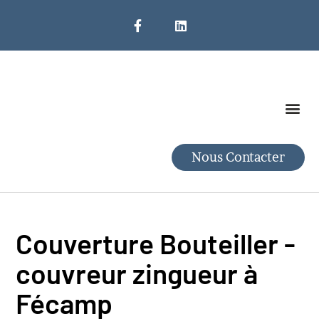
Nettoyage De Toiture
SAV Et Dépannage
Nous Contacter
Couverture Bouteiller -
couvreur zingueur à
Fécamp