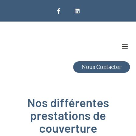
Nettoyage De Toiture
SAV Et Dépannage
Nous Contacter
Nos différentes
prestations de
couverture